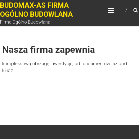
Skip
BUDOMAX-AS FIRMA
to
OGÓLNO BUDOWLANA
content
Firma Ogólno Budowlana
Nasza firma zapewnia
kompleksową obsługę inwestycji , od fundamentów aż pod
klucz.