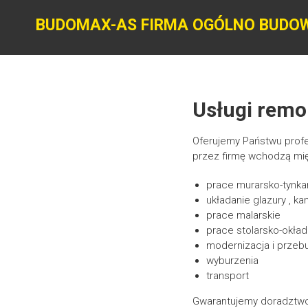
Skip
to
BUDOMAX-AS FIRMA OGÓLNO BUDO
content
Usługi rem
Oferujemy Państwu prof
przez firmę wchodzą mię
prace murarsko-tynkar
układanie glazury , ka
prace malarskie
prace stolarsko-okła
modernizacja i przebu
wyburzenia
transport
Gwarantujemy doradztwo