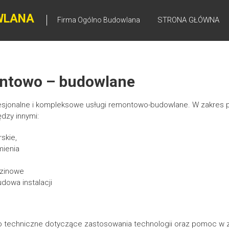
WLANA
STRONA GŁÓWNA
Firma Ogólno Budowlana
ontowo – budowlane
esjonalne i kompleksowe usługi remontowo-budowlane. W zakres 
dzy innymi:
skie,
mienia
dzinowe
dowa instalacji
 techniczne dotyczące zastosowania technologii oraz pomoc w 